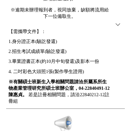
※逾期未辦理報到者，視同放棄，缺額將流用給
下一位備取生。
【需攜帶文件】：
1.身分證正本(驗訖發還)
2.招生考試成績單(驗訖發還)
3.畢業證書正本(約10月中旬發還)及影本一份
4. 二吋彩色大頭照1張(製作學生證用)
※有關碩士班新生入學相關問題請洽所屬系所生
物產業管理研究所碩士班辦公室，04-22840491-12
陳惠貞。
若是註冊相關問題，請洽22840212-12註
冊組