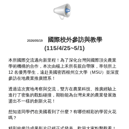
國際校外參訪與教學
2026/05/19
(115/4/25~5/1)
本所國際交流邁向新里程！為了深化台灣與國際頂尖農業
學術機構的合作，本次由楊上禾所長親自帶隊，率領所上
12 名優秀學生，遠赴美國密西根州立大學（MSU）並深度
參訪在地農業推廣體系！
透過這次實地考察與交流，雙方在農業科技、推廣經驗上
進行了密集的觀點碰撞，期盼能為台灣未來的農業發展激
盪出不一樣的創新火花！
想知道同學們在美國看到了什麼？有哪些精彩的學習火花
嗎？
精彩的參訪成果影片已經正式發表，歡迎大家點擊觀看！