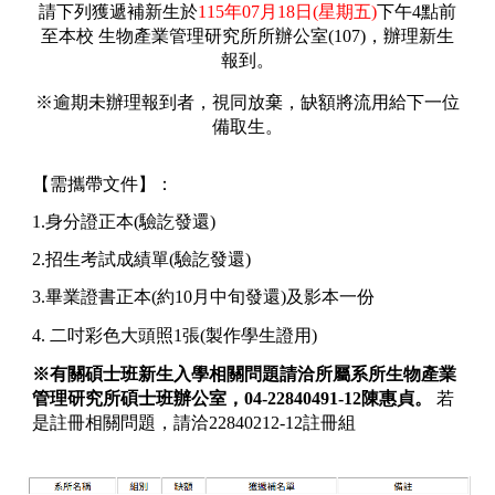
請下列獲遞補新生於
115年0
7
月
1
8日(星期五)
下午4點前
至本校 生物產業管理研究所所辦公室(107)，辦理新生
報到。
※逾期未辦理報到者，視同放棄，缺額將流用給下一位
備取生。
【需攜帶文件】：
1.身分證正本(驗訖發還)
2.招生考試成績單(驗訖發還)
3.畢業證書正本(約10月中旬發還)及影本一份
4. 二吋彩色大頭照1張(製作學生證用)
※有關碩士班新生入學相關問題請洽所屬系所生物產業
管理研究所碩士班辦公室，04-22840491-12陳惠貞。
若
是註冊相關問題，請洽22840212-12註冊組