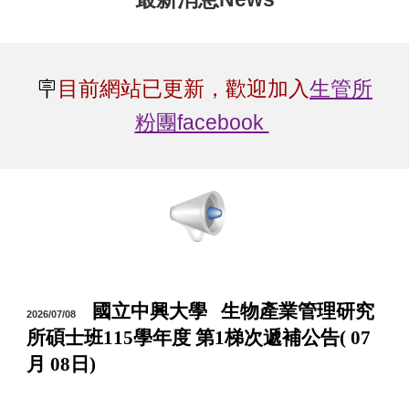
🪧
目前網站已更新，歡迎加入
生管所
粉團facebook
國立中興大學 生物產業管理研究
2026/0
7
/
08
所碩士班115學年度 第1梯次遞補公告( 0
7
月
08
日)