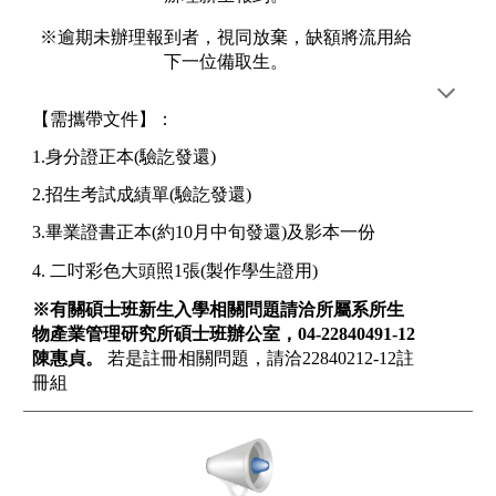
※逾期未辦理報到者，視同放棄，缺額將流用給
下一位備取生。
【需攜帶文件】：
1.身分證正本(驗訖發還)
2.招生考試成績單(驗訖發還)
3.畢業證書正本(約10月中旬發還)及影本一份
4. 二吋彩色大頭照1張(製作學生證用)
※有關碩士班新生入學相關問題請洽所屬系所生
物產業管理研究所碩士班辦公室，04-22840491-12
陳惠貞。
若是註冊相關問題，請洽22840212-12註
冊組