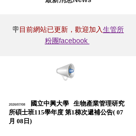
🪧
目前網站已更新，歡迎加入
生管所
粉團facebook
國立中興大學 生物產業管理研究
2026/0
7
/
08
所碩士班115學年度 第1梯次遞補公告( 0
7
月
08
日)