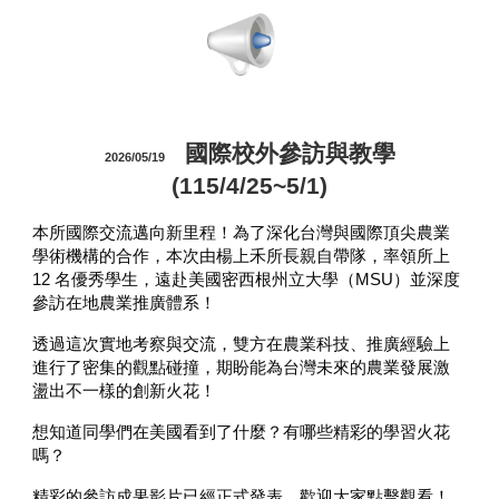
國際校外參訪與教學
2026/05/19
(115/4/25~5/1)
本所國際交流邁向新里程！為了深化台灣與國際頂尖農業
學術機構的合作，本次由楊上禾所長親自帶隊，率領所上
12 名優秀學生，遠赴美國密西根州立大學（MSU）並深度
參訪在地農業推廣體系！
透過這次實地考察與交流，雙方在農業科技、推廣經驗上
進行了密集的觀點碰撞，期盼能為台灣未來的農業發展激
盪出不一樣的創新火花！
想知道同學們在美國看到了什麼？有哪些精彩的學習火花
嗎？
精彩的參訪成果影片已經正式發表，歡迎大家點擊觀看！