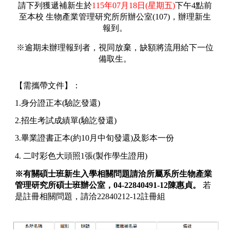
請下列獲遞補新生於
115年0
7
月
1
8日(星期五)
下午4點前
至本校 生物產業管理研究所所辦公室(107)，辦理新生
報到。
※逾期未辦理報到者，視同放棄，缺額將流用給下一位
備取生。
【需攜帶文件】：
1.身分證正本(驗訖發還)
2.招生考試成績單(驗訖發還)
3.畢業證書正本(約10月中旬發還)及影本一份
4. 二吋彩色大頭照1張(製作學生證用)
※有關碩士班新生入學相關問題請洽所屬系所生物產業
管理研究所碩士班辦公室，04-22840491-12陳惠貞。
若
是註冊相關問題，請洽22840212-12註冊組